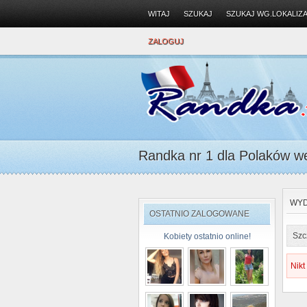
WITAJ
SZUKAJ
SZUKAJ WG.LOKALIZA
ZALOGUJ
Randka nr 1 dla Polaków we 
WYD
OSTATNIO ZALOGOWANE
Szc
Kobiety ostatnio online!
Nikt