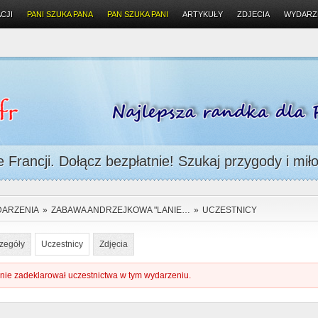
CJI
PANI SZUKA PANA
PAN SZUKA PANI
ARTYKUŁY
ZDJECIA
WYDARZ
Francji. Dołącz bezpłatnie! Szukaj przygody i miło
ARZENIA
»
ZABAWA ANDRZEJKOWA "LANIE…
»
UCZESTNICY
zegóły
Uczestnicy
Zdjęcia
 nie zadeklarował uczestnictwa w tym wydarzeniu.