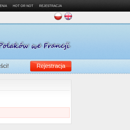
ENIA
HOT OR NOT
REJESTRACJA
ści!
Rejestracja