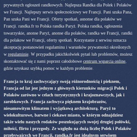
prywatnych ogłoszeń randkowych. Najlepsza Randka dla Polek i Polaków
we Francji. Najlepszy serwis społecnościowy we Francji. Pani szuka Pana,
Pan szuka Pani we Francji. Oferty spotkań, asnonse dla polaków we
Francji. randka.fr to Polska randka Paryż. Polska randka, ogłoszenia
towarzyskie, anonse Paryż, anonse dla polaków, randka we Francji, randki
dla polakow we Francji, oferty spotkań. Korzystanie z serwisu oznacza
akceptację postanowień regulaminu i warunków prywatności określonych
w
regulaminie
. W przypadku jakichkolwiek pytań lub problemów, możesz
skontaktować się z nami poprzez całodobowe
centrum wsparcia online
,
gdzie uzyskasz szybką pomoc w każdym problemie.
Francja to kraj zachwycający swoją różnorodnością i pieknem,
Francja od lat jest jednym z głównych kierunków migracji Polek i
Polaków zarówno w celach turystycznych i krajoznawczych, jak i
zarobkowych. Francja zachwyca pięknem krajobrazów,
niesamowitym klimatem i wyjątkową architekturą. Paryż to
wielokulturowe, barwne i ciekawe miasto, w którym odnajdziesz
także wielu naszych rodaków poszukujących swojej drugiej połówki,
miłości, flirtu i przygody. Ze względu na dużą liczbę Polek i Polaków
przebywajcych we Francji, randka.fr jest idealnym serwisem