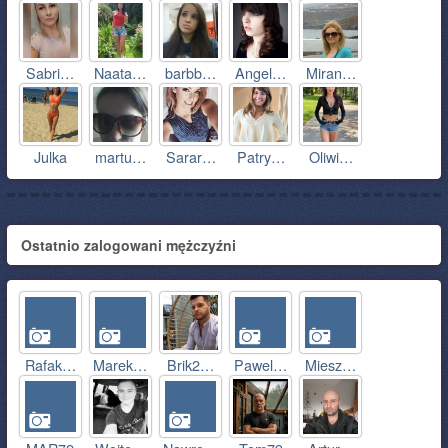
Sabri…
Naata…
barbb…
Angel…
Miran…
Julka
martu…
Sarar…
Patry…
Oliwi…
Ostatnio zalogowani mężczyźni
Rafak…
Marek…
Brik2…
Pawel…
Miesz…