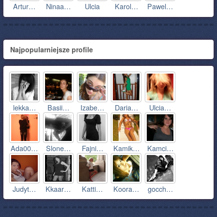
Artur…
Ninaa…
Ulcia
Karol…
Pawel…
Najpopularniejsze profile
lekka…
Basii…
Izabe…
Daria…
Ulcia…
Ada00…
Slone…
Fajni…
Kamik…
Kamci…
Judyt…
Kkaar…
Katti…
Koora…
gocch…