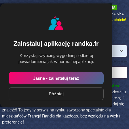
Randka.fr
to najpopularniejsza Randka
dla Polaków w Francji,
dołącz bezpłatnie!
Zainstaluj aplikację randka.fr
Zaloguj
Korzystaj szybciej, wygodniej i odbieraj
powiadomienia jak w normalnej aplikacji.
Najlepsza randka we Francji!
Jasne - zainstaluj teraz
Randka.fr to najlepszy sposób na poznanie nowych przyjaciół we
Francji!
Określ czego szukasz i skończ z samotnością! Znajdziesz tu
Później
osoby szukające miłości lub przygody, chętne na randkę, imprezę i
spotkanie na żywo! Dołącz do nas, powiedz czego szukasz i daj się
znaleźć! To jedyny serwis na rynku stworzony specjalnie
dla
mieszkańców Francji!
Randki dla każdego, bez względu na wiek i
preferencje!