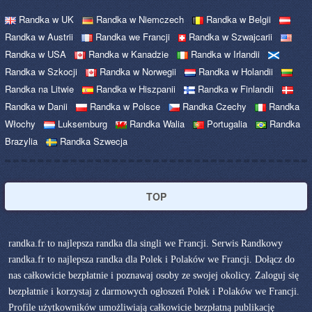
Randka w UK
Randka w Niemczech
Randka w Belgii
Randka w Austrii
Randka we Francji
Randka w Szwajcarii
Randka w USA
Randka w Kanadzie
Randka w Irlandii
Randka w Szkocji
Randka w Norwegii
Randka w Holandii
Randka na Litwie
Randka w Hiszpanii
Randka w Finlandii
Randka w Danii
Randka w Polsce
Randka Czechy
Randka
Włochy
Luksemburg
Randka Walia
Portugalia
Randka
Brazylia
Randka Szwecja
TOP
randka.fr to najlepsza randka dla singli we Francji. Serwis Randkowy
randka.fr to najlepsza randka dla Polek i Polaków we Francji. Dołącz do
nas całkowicie bezpłatnie i poznawaj osoby ze swojej okolicy. Zaloguj się
bezpłatnie i korzystaj z darmowych ogłoszeń Polek i Polaków we Francji.
Profile użytkowników umożliwiają całkowicie bezpłatną publikację