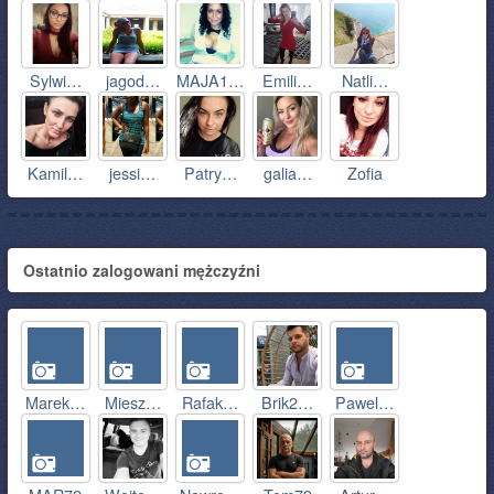
Sylwi…
jagod…
MAJA1…
Emili…
Natli…
Kamil…
jessi…
Patry…
galia…
Zofia
Ostatnio zalogowani mężczyźni
Marek…
Miesz…
Rafak…
Brik2…
Pawel…