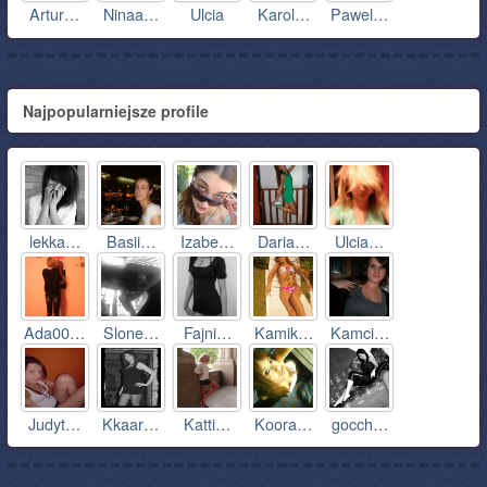
Artur…
Ninaa…
Ulcia
Karol…
Pawel…
Najpopularniejsze profile
lekka…
Basii…
Izabe…
Daria…
Ulcia…
Ada00…
Slone…
Fajni…
Kamik…
Kamci…
Judyt…
Kkaar…
Katti…
Koora…
gocch…