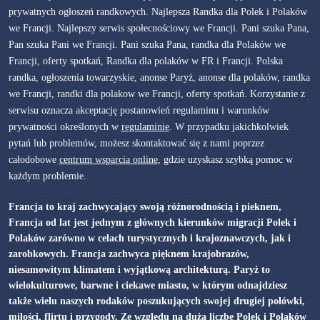
prywatnych ogłoszeń randkowych. Najlepsza Randka dla Polek i Polaków
we Francji. Najlepszy serwis społecnościowy we Francji. Pani szuka Pana,
Pan szuka Pani we Francji. Pani szuka Pana, randka dla Polaków we
Francji, oferty spotkań, Randka dla polaków w FR i Francji. Polska
randka, ogłoszenia towarzyskie, anonse Paryż, anonse dla polaków, randka
we Francji, randki dla polakow we Francji, oferty spotkań. Korzystanie z
serwisu oznacza akceptację postanowień regulaminu i warunków
prywatności określonych w
regulaminie
. W przypadku jakichkolwiek
pytań lub problemów, możesz skontaktować się z nami poprzez
całodobowe
centrum wsparcia online
, gdzie uzyskasz szybką pomoc w
każdym problemie.
Francja to kraj zachwycający swoją różnorodnością i pieknem,
Francja od lat jest jednym z głównych kierunków migracji Polek i
Polaków zarówno w celach turystycznych i krajoznawczych, jak i
zarobkowych. Francja zachwyca pięknem krajobrazów,
niesamowitym klimatem i wyjątkową architekturą. Paryż to
wielokulturowe, barwne i ciekawe miasto, w którym odnajdziesz
także wielu naszych rodaków poszukujących swojej drugiej połówki,
miłości, flirtu i przygody. Ze względu na dużą liczbę Polek i Polaków