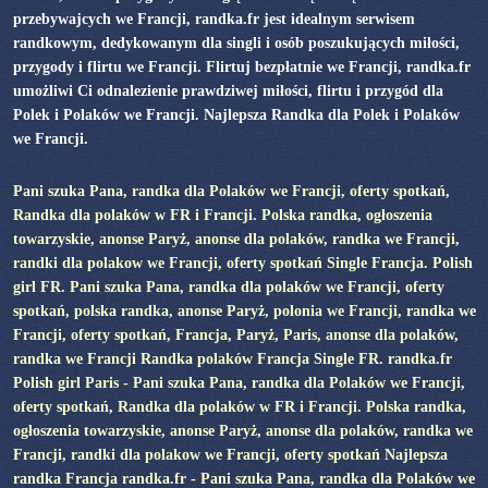
przebywajcych we Francji, randka.fr jest idealnym serwisem
randkowym, dedykowanym dla singli i osób poszukujących miłości,
przygody i flirtu we Francji. Flirtuj bezpłatnie we Francji, randka.fr
umożliwi Ci odnalezienie prawdziwej miłości, flirtu i przygód dla
Polek i Polaków we Francji. Najlepsza Randka dla Polek i Polaków
we Francji.
Pani szuka Pana, randka dla Polaków we Francji, oferty spotkań,
Randka dla polaków w FR i Francji. Polska randka, ogłoszenia
towarzyskie, anonse Paryż, anonse dla polaków, randka we Francji,
randki dla polakow we Francji, oferty spotkań Single Francja. Polish
girl FR. Pani szuka Pana, randka dla polaków we Francji, oferty
spotkań, polska randka, anonse Paryż, polonia we Francji, randka we
Francji, oferty spotkań, Francja, Paryż, Paris, anonse dla polaków,
randka we Francji Randka polaków Francja Single FR. randka.fr
Polish girl Paris - Pani szuka Pana, randka dla Polaków we Francji,
oferty spotkań, Randka dla polaków w FR i Francji. Polska randka,
ogłoszenia towarzyskie, anonse Paryż, anonse dla polaków, randka we
Francji, randki dla polakow we Francji, oferty spotkań Najlepsza
randka Francja randka.fr - Pani szuka Pana, randka dla Polaków we