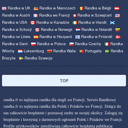
Randka w UK
Randka w Niemczech
Randka w Belgii
Randka w Austrii
Randka we Francji
Randka w Szwajcarii
Randka w USA
Randka w Kanadzie
Randka w Irlandii
Randka w Szkocji
Randka w Norwegii
Randka w Holandii
Randka na Litwie
Randka w Hiszpanii
Randka w Finlandii
Randka w Danii
Randka w Polsce
Randka Czechy
Randka
Włochy
Luksemburg
Randka Walia
Portugalia
Randka
Brazylia
Randka Szwecja
TOP
randka.fr to najlepsza randka dla singli we Francji. Serwis Randkowy
randka.fr to najlepsza randka dla Polek i Polaków we Francji. Dołącz do
nas całkowicie bezpłatnie i poznawaj osoby ze swojej okolicy. Zaloguj się
bezpłatnie i korzystaj z darmowych ogłoszeń Polek i Polaków we Francji.
Profile użytkowników umożliwiają całkowicie bezpłatną publikację