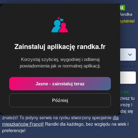
Randka.fr
to najpopularniejsza Randka
dla Polaków w Francji,
dołącz bezpłatnie!
Zainstaluj aplikację randka.fr
Zaloguj
Korzystaj szybciej, wygodniej i odbieraj
powiadomienia jak w normalnej aplikacji.
Najlepsza randka we Francji!
Jasne - zainstaluj teraz
Randka.fr to najlepszy sposób na poznanie nowych przyjaciół we
Francji!
Określ czego szukasz i skończ z samotnością! Znajdziesz tu
Później
osoby szukające miłości lub przygody, chętne na randkę, imprezę i
spotkanie na żywo! Dołącz do nas, powiedz czego szukasz i daj się
znaleźć! To jedyny serwis na rynku stworzony specjalnie
dla
mieszkańców Francji!
Randki dla każdego, bez względu na wiek i
preferencje!