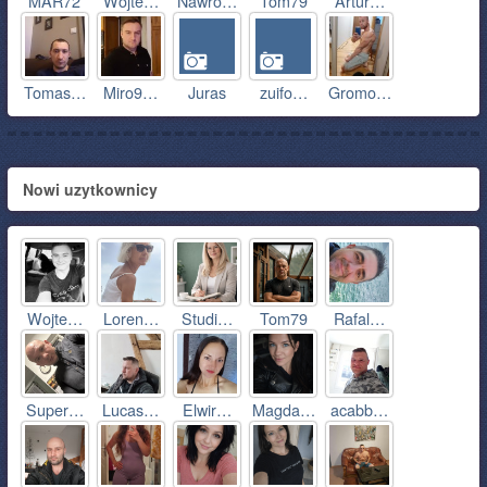
MAR72
Wojte…
Nawro…
Tom79
Artur…
Tomas…
Miro9…
Juras
zuifo…
Gromo…
Nowi uzytkownicy
Wojte…
Loren…
Studi…
Tom79
Rafal…
Super…
Lucas…
Elwir…
Magda…
acabb…