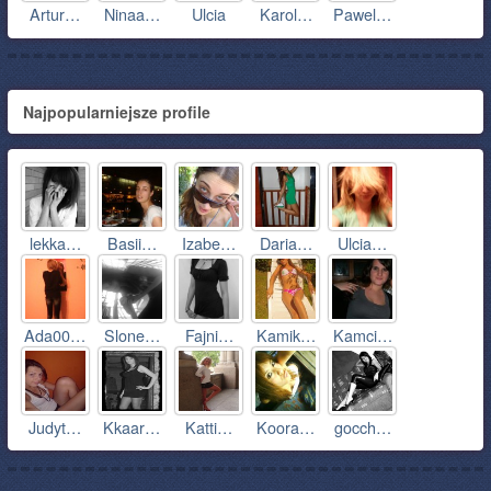
Artur…
Ninaa…
Ulcia
Karol…
Pawel…
Najpopularniejsze profile
lekka…
Basii…
Izabe…
Daria…
Ulcia…
Ada00…
Slone…
Fajni…
Kamik…
Kamci…
Judyt…
Kkaar…
Katti…
Koora…
gocch…