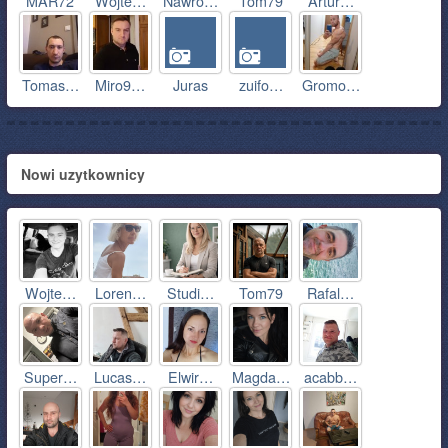
MAR72
Wojte…
Nawro…
Tom79
Artur…
Tomas…
Miro9…
Juras
zuifo…
Gromo…
Nowi uzytkownicy
Wojte…
Loren…
Studi…
Tom79
Rafal…
Super…
Lucas…
Elwir…
Magda…
acabb…