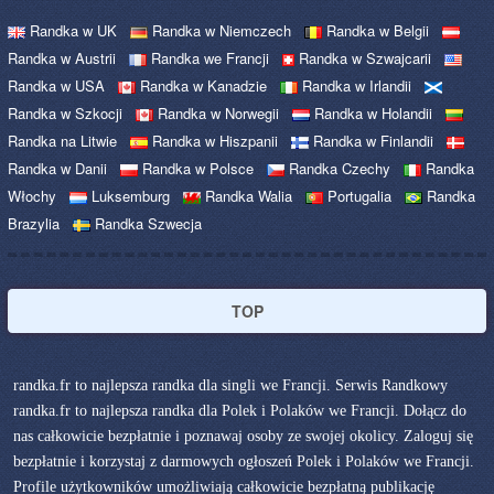
Randka w UK
Randka w Niemczech
Randka w Belgii
Randka w Austrii
Randka we Francji
Randka w Szwajcarii
Randka w USA
Randka w Kanadzie
Randka w Irlandii
Randka w Szkocji
Randka w Norwegii
Randka w Holandii
Randka na Litwie
Randka w Hiszpanii
Randka w Finlandii
Randka w Danii
Randka w Polsce
Randka Czechy
Randka
Włochy
Luksemburg
Randka Walia
Portugalia
Randka
Brazylia
Randka Szwecja
TOP
randka.fr to najlepsza randka dla singli we Francji. Serwis Randkowy
randka.fr to najlepsza randka dla Polek i Polaków we Francji. Dołącz do
nas całkowicie bezpłatnie i poznawaj osoby ze swojej okolicy. Zaloguj się
bezpłatnie i korzystaj z darmowych ogłoszeń Polek i Polaków we Francji.
Profile użytkowników umożliwiają całkowicie bezpłatną publikację