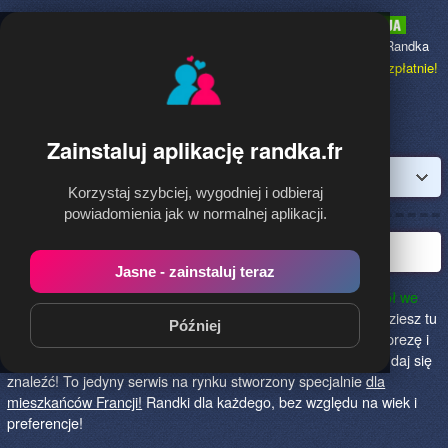
Randka.fr
to najpopularniejsza Randka
dla Polaków w Francji,
dołącz bezpłatnie!
Zainstaluj aplikację randka.fr
Zaloguj
Korzystaj szybciej, wygodniej i odbieraj
powiadomienia jak w normalnej aplikacji.
Najlepsza randka we Francji!
Jasne - zainstaluj teraz
Randka.fr to najlepszy sposób na poznanie nowych przyjaciół we
Francji!
Określ czego szukasz i skończ z samotnością! Znajdziesz tu
Później
osoby szukające miłości lub przygody, chętne na randkę, imprezę i
spotkanie na żywo! Dołącz do nas, powiedz czego szukasz i daj się
znaleźć! To jedyny serwis na rynku stworzony specjalnie
dla
mieszkańców Francji!
Randki dla każdego, bez względu na wiek i
preferencje!