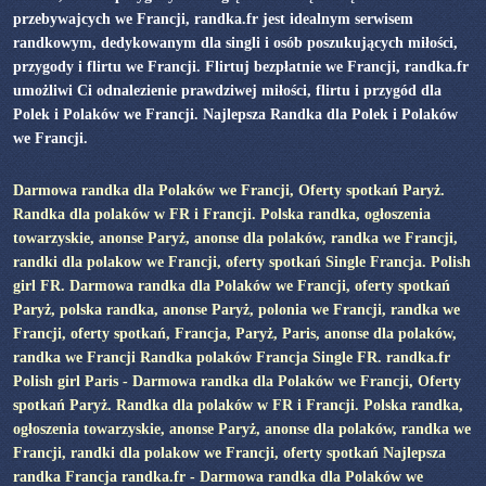
przebywajcych we Francji, randka.fr jest idealnym serwisem
randkowym, dedykowanym dla singli i osób poszukujących miłości,
przygody i flirtu we Francji. Flirtuj bezpłatnie we Francji, randka.fr
umożliwi Ci odnalezienie prawdziwej miłości, flirtu i przygód dla
Polek i Polaków we Francji. Najlepsza Randka dla Polek i Polaków
we Francji.
Darmowa randka dla Polaków we Francji, Oferty spotkań Paryż.
Randka dla polaków w FR i Francji. Polska randka, ogłoszenia
towarzyskie, anonse Paryż, anonse dla polaków, randka we Francji,
randki dla polakow we Francji, oferty spotkań Single Francja. Polish
girl FR. Darmowa randka dla Polaków we Francji, oferty spotkań
Paryż, polska randka, anonse Paryż, polonia we Francji, randka we
Francji, oferty spotkań, Francja, Paryż, Paris, anonse dla polaków,
randka we Francji Randka polaków Francja Single FR. randka.fr
Polish girl Paris - Darmowa randka dla Polaków we Francji, Oferty
spotkań Paryż. Randka dla polaków w FR i Francji. Polska randka,
ogłoszenia towarzyskie, anonse Paryż, anonse dla polaków, randka we
Francji, randki dla polakow we Francji, oferty spotkań Najlepsza
randka Francja randka.fr - Darmowa randka dla Polaków we