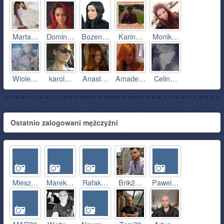
Marta…
Domin…
Bozen…
Karin…
Monik…
Wiole…
karol…
Anast…
Amade…
Celin…
Ostatnio zalogowani mężczyźni
Miesz…
Marek…
Rafak…
Brik2…
Pawel…