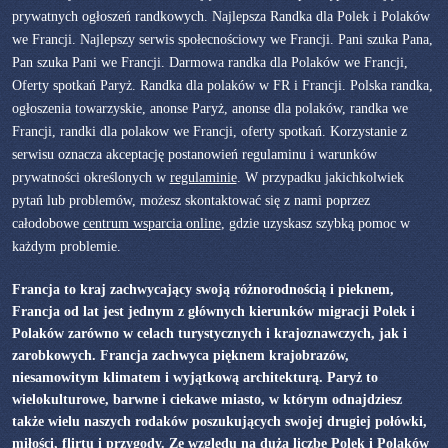
prywatnych ogłoszeń randkowych. Najlepsza Randka dla Polek i Polaków
we Francji. Najlepszy serwis społecnościowy we Francji. Pani szuka Pana,
Pan szuka Pani we Francji. Darmowa randka dla Polaków we Francji,
Oferty spotkań Paryż. Randka dla polaków w FR i Francji. Polska randka,
ogłoszenia towarzyskie, anonse Paryż, anonse dla polaków, randka we
Francji, randki dla polakow we Francji, oferty spotkań. Korzystanie z
serwisu oznacza akceptację postanowień regulaminu i warunków
prywatności określonych w
regulaminie
. W przypadku jakichkolwiek
pytań lub problemów, możesz skontaktować się z nami poprzez
całodobowe
centrum wsparcia online
, gdzie uzyskasz szybką pomoc w
każdym problemie.
Francja to kraj zachwycający swoją różnorodnością i pieknem,
Francja od lat jest jednym z głównych kierunków migracji Polek i
Polaków zarówno w celach turystycznych i krajoznawczych, jak i
zarobkowych. Francja zachwyca pięknem krajobrazów,
niesamowitym klimatem i wyjątkową architekturą. Paryż to
wielokulturowe, barwne i ciekawe miasto, w którym odnajdziesz
także wielu naszych rodaków poszukujących swojej drugiej połówki,
miłości, flirtu i przygody. Ze względu na dużą liczbę Polek i Polaków