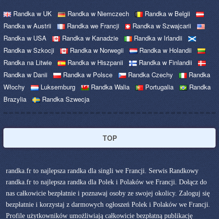
Randka w UK
Randka w Niemczech
Randka w Belgii
Randka w Austrii
Randka we Francji
Randka w Szwajcarii
Randka w USA
Randka w Kanadzie
Randka w Irlandii
Randka w Szkocji
Randka w Norwegii
Randka w Holandii
Randka na Litwie
Randka w Hiszpanii
Randka w Finlandii
Randka w Danii
Randka w Polsce
Randka Czechy
Randka
Włochy
Luksemburg
Randka Walia
Portugalia
Randka
Brazylia
Randka Szwecja
TOP
randka.fr to najlepsza randka dla singli we Francji. Serwis Randkowy
randka.fr to najlepsza randka dla Polek i Polaków we Francji. Dołącz do
nas całkowicie bezpłatnie i poznawaj osoby ze swojej okolicy. Zaloguj się
bezpłatnie i korzystaj z darmowych ogłoszeń Polek i Polaków we Francji.
Profile użytkowników umożliwiają całkowicie bezpłatną publikację