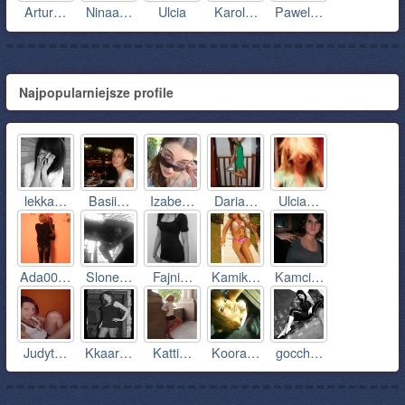
Artur…
Ninaa…
Ulcia
Karol…
Pawel…
Najpopularniejsze profile
lekka…
Basii…
Izabe…
Daria…
Ulcia…
Ada00…
Slone…
Fajni…
Kamik…
Kamci…
Judyt…
Kkaar…
Katti…
Koora…
gocch…