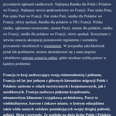
prywatnych ogłoszeń randkowych. Najlepsza Randka dla Polek i Polaków
we Francji. Najlepszy serwis społecnościowy we Francji. Pani szuka Pana,
Pan szuka Pani we Francji. Pan szuka Pani, randka dla Polaków we
Francji, oferty spotkań, Randka dla polaków w FR i Francji. Polska
randka, ogłoszenia towarzyskie, anonse Paryż, anonse dla polaków, randka
we Francji, randki dla polakow we Francji, oferty spotkań. Korzystanie z
serwisu oznacza akceptację postanowień regulaminu i warunków
prywatności określonych w
regulaminie
. W przypadku jakichkolwiek
pytań lub problemów, możesz skontaktować się z nami poprzez
całodobowe
centrum wsparcia online
, gdzie uzyskasz szybką pomoc w
każdym problemie.
Francja to kraj zachwycający swoją różnorodnością i pieknem,
Francja od lat jest jednym z głównych kierunków migracji Polek i
Polaków zarówno w celach turystycznych i krajoznawczych, jak i
zarobkowych. Francja zachwyca pięknem krajobrazów,
niesamowitym klimatem i wyjątkową architekturą. Paryż to
wielokulturowe, barwne i ciekawe miasto, w którym odnajdziesz
także wielu naszych rodaków poszukujących swojej drugiej połówki,
miłości, flirtu i przygody. Ze względu na dużą liczbę Polek i Polaków