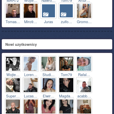
MAR72
Wojte…
Nawro…
Tom79
Artur…
Tomas…
Miro9…
Juras
zuifo…
Gromo…
Nowi uzytkownicy
Wojte…
Loren…
Studi…
Tom79
Rafal…
Super…
Lucas…
Elwir…
Magda…
acabb…