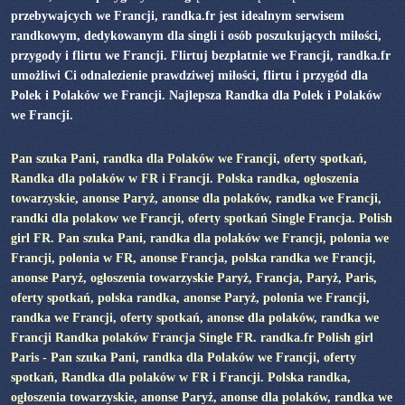
przebywajcych we Francji, randka.fr jest idealnym serwisem
randkowym, dedykowanym dla singli i osób poszukujących miłości,
przygody i flirtu we Francji. Flirtuj bezpłatnie we Francji, randka.fr
umożliwi Ci odnalezienie prawdziwej miłości, flirtu i przygód dla
Polek i Polaków we Francji. Najlepsza Randka dla Polek i Polaków
we Francji.
Pan szuka Pani, randka dla Polaków we Francji, oferty spotkań,
Randka dla polaków w FR i Francji. Polska randka, ogłoszenia
towarzyskie, anonse Paryż, anonse dla polaków, randka we Francji,
randki dla polakow we Francji, oferty spotkań Single Francja. Polish
girl FR. Pan szuka Pani, randka dla polaków we Francji, polonia we
Francji, polonia w FR, anonse Francja, polska randka we Francji,
anonse Paryż, ogłoszenia towarzyskie Paryż, Francja, Paryż, Paris,
oferty spotkań, polska randka, anonse Paryż, polonia we Francji,
randka we Francji, oferty spotkań, anonse dla polaków, randka we
Francji Randka polaków Francja Single FR. randka.fr Polish girl
Paris - Pan szuka Pani, randka dla Polaków we Francji, oferty
spotkań, Randka dla polaków w FR i Francji. Polska randka,
ogłoszenia towarzyskie, anonse Paryż, anonse dla polaków, randka we