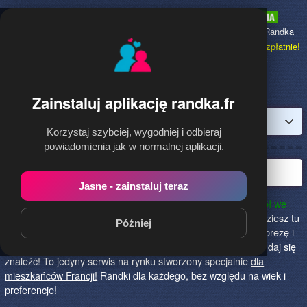
Randka.fr
to najpopularniejsza Randka
dla Polaków w Francji,
dołącz bezpłatnie!
Zainstaluj aplikację randka.fr
Zaloguj
Korzystaj szybciej, wygodniej i odbieraj
powiadomienia jak w normalnej aplikacji.
Najlepsza randka we Francji!
Jasne - zainstaluj teraz
Randka.fr to najlepszy sposób na poznanie nowych przyjaciół we
Francji!
Określ czego szukasz i skończ z samotnością! Znajdziesz tu
Później
osoby szukające miłości lub przygody, chętne na randkę, imprezę i
spotkanie na żywo! Dołącz do nas, powiedz czego szukasz i daj się
znaleźć! To jedyny serwis na rynku stworzony specjalnie
dla
mieszkańców Francji!
Randki dla każdego, bez względu na wiek i
preferencje!