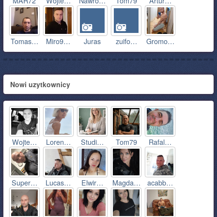
MAR72
Wojte…
Nawro…
Tom79
Artur…
Tomas…
Miro9…
Juras
zuifo…
Gromo…
Nowi uzytkownicy
Wojte…
Loren…
Studi…
Tom79
Rafal…
Super…
Lucas…
Elwir…
Magda…
acabb…