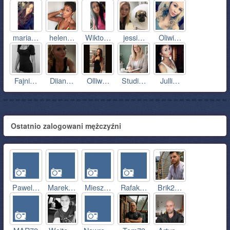
maria…
helen…
Wikto…
jessi…
Oliwi…
Fajni…
Diian…
Olliw…
Studi…
Julli…
Ostatnio zalogowani mężczyźni
Pawel…
Marek…
Miesz…
Rafak…
Brik2…