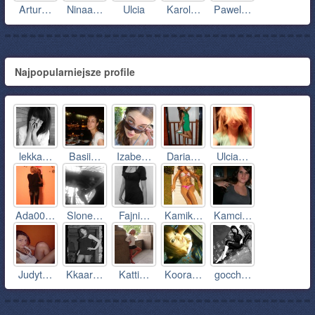
Artur…
Ninaa…
Ulcia
Karol…
Pawel…
Najpopularniejsze profile
lekka…
Basii…
Izabe…
Daria…
Ulcia…
Ada00…
Slone…
Fajni…
Kamik…
Kamci…
Judyt…
Kkaar…
Katti…
Koora…
gocch…