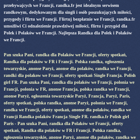
przebywajcych we Francji, randka.fr jest idealnym serwisem
randkowym, dedykowanym dla singli i osób poszukujących miłości,
przygody i flirtu we Francji. Flirtuj bezpłatnie we Francji, randka.fr
umożliwi Ci odnalezienie prawdziwej miłości, flirtu i przygód dla
Polek i Polaków we Francji. Najlepsza Randka dla Polek i Polaków
we Francji.
Pan szuka Pani, randka dla Polaków we Francji, oferty spotkań,
Randka dla polaków w FR i Francji. Polska randka, ogłoszenia
towarzyskie, anonse Paryż, anonse dla polaków, randka we Francji,
randki dla polakow we Francji, oferty spotkań Single Francja. Polish
girl FR. Pan szuka Pani, randka dla polaków we Francji, polonia we
Francji, polonia w FR, anonse Francja, polska randka we Francji,
anonse Paryż, ogłoszenia towarzyskie Paryż, Francja, Paryż, Paris,
oferty spotkań, polska randka, anonse Paryż, polonia we Francji,
randka we Francji, oferty spotkań, anonse dla polaków, randka we
Francji Randka polaków Francja Single FR. randka.fr Polish girl
Paris - Pan szuka Pani, randka dla Polaków we Francji, oferty
spotkań, Randka dla polaków w FR i Francji. Polska randka,
ogłoszenia towarzyskie, anonse Paryż, anonse dla polaków, randka we