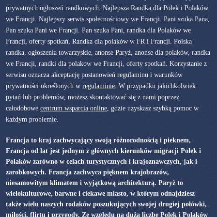
prywatnych ogłoszeń randkowych. Najlepsza Randka dla Polek i Polaków
we Francji. Najlepszy serwis społecnościowy we Francji. Pani szuka Pana,
Pan szuka Pani we Francji. Pan szuka Pani, randka dla Polaków we
Francji, oferty spotkań, Randka dla polaków w FR i Francji. Polska
randka, ogłoszenia towarzyskie, anonse Paryż, anonse dla polaków, randka
we Francji, randki dla polakow we Francji, oferty spotkań. Korzystanie z
serwisu oznacza akceptację postanowień regulaminu i warunków
prywatności określonych w
regulaminie
. W przypadku jakichkolwiek
pytań lub problemów, możesz skontaktować się z nami poprzez
całodobowe
centrum wsparcia online
, gdzie uzyskasz szybką pomoc w
każdym problemie.
Francja to kraj zachwycający swoją różnorodnością i pieknem,
Francja od lat jest jednym z głównych kierunków migracji Polek i
Polaków zarówno w celach turystycznych i krajoznawczych, jak i
zarobkowych. Francja zachwyca pięknem krajobrazów,
niesamowitym klimatem i wyjątkową architekturą. Paryż to
wielokulturowe, barwne i ciekawe miasto, w którym odnajdziesz
także wielu naszych rodaków poszukujących swojej drugiej połówki,
miłości, flirtu i przygody. Ze względu na dużą liczbę Polek i Polaków