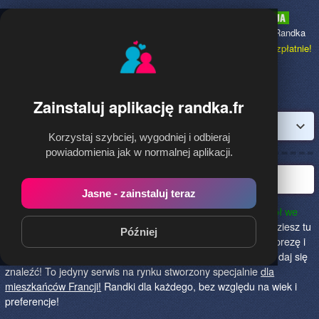
Randka.fr
to najpopularniejsza Randka
dla Polaków w Francji,
dołącz bezpłatnie!
Zainstaluj aplikację randka.fr
Zaloguj
Korzystaj szybciej, wygodniej i odbieraj
powiadomienia jak w normalnej aplikacji.
Najlepsza randka we Francji!
Jasne - zainstaluj teraz
Randka.fr to najlepszy sposób na poznanie nowych przyjaciół we
Francji!
Określ czego szukasz i skończ z samotnością! Znajdziesz tu
Później
osoby szukające miłości lub przygody, chętne na randkę, imprezę i
spotkanie na żywo! Dołącz do nas, powiedz czego szukasz i daj się
znaleźć! To jedyny serwis na rynku stworzony specjalnie
dla
mieszkańców Francji!
Randki dla każdego, bez względu na wiek i
preferencje!