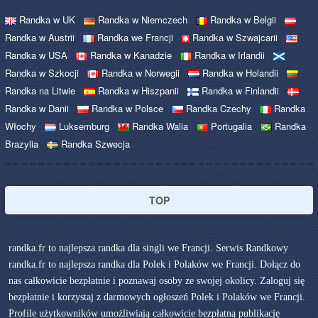
Randka w UK
Randka w Niemczech
Randka w Belgii
Randka w Austrii
Randka we Francji
Randka w Szwajcarii
Randka w USA
Randka w Kanadzie
Randka w Irlandii
Randka w Szkocji
Randka w Norwegii
Randka w Holandii
Randka na Litwie
Randka w Hiszpanii
Randka w Finlandii
Randka w Danii
Randka w Polsce
Randka Czechy
Randka
Włochy
Luksemburg
Randka Walia
Portugalia
Randka
Brazylia
Randka Szwecja
TOP
randka.fr to najlepsza randka dla singli we Francji. Serwis Randkowy
randka.fr to najlepsza randka dla Polek i Polaków we Francji. Dołącz do
nas całkowicie bezpłatnie i poznawaj osoby ze swojej okolicy. Zaloguj się
bezpłatnie i korzystaj z darmowych ogłoszeń Polek i Polaków we Francji.
Profile użytkowników umożliwiają całkowicie bezpłatną publikację