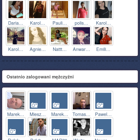
Daria…
Karol…
Pauli…
polis…
Karol…
Karol…
Agnie…
Nattt…
Anwar…
Emili…
Ostatnio zalogowani mężczyźni
Marek…
Miesz…
Marek…
Tomas…
Pawel…