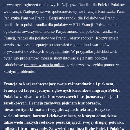
prywatnych ogłoszeń randkowych. Najlepsza Randka dla Polek i Polaków
we Francji. Najlepszy serwis społecnościowy we Francji. Pani szuka Pana,
Pan szuka Pani we Francji. Bezpłatne randki dla Polaków we Francji.
randka.fr to polska randka dla polaków w FR i Francji. Polska randka,
ogłoszenia towarzyskie, anonse Paryż, anonse dla polaków, randka we
Francji, randki dla polakow we Francji, oferty spotkań. Korzystanie z
serwisu oznacza akceptację postanowień regulaminu i warunków
prywatności określonych w
regulaminie
. W przypadku jakichkolwiek
pytań lub problemów, możesz skontaktować się z nami poprzez
całodobowe
centrum wsparcia online
, gdzie uzyskasz szybką pomoc w
każdym problemie.
Francja to kraj zachwycający swoją różnorodnością i pieknem,
Francja od lat jest jednym z głównych kierunków migracji Polek i
Polaków zarówno w celach turystycznych i krajoznawczych, jak i
zarobkowych. Francja zachwyca pięknem krajobrazów,
niesamowitym klimatem i wyjątkową architekturą. Paryż to
wielokulturowe, barwne i ciekawe miasto, w którym odnajdziesz
także wielu naszych rodaków poszukujących swojej drugiej połówki,
miłości, flirtu i przygody. Ze względu na dużą liczbę Polek i Polaków