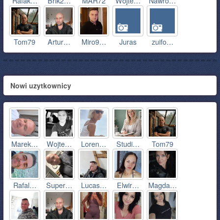
Rafak…
Brik2…
MAR72
Wojte…
Nawro…
Tom79
Artur…
Miro9…
Juras
zuifo…
Nowi uzytkownicy
Marek…
Wojte…
Loren…
Studi…
Tom79
Rafal…
Super…
Lucas…
Elwir…
Magda…