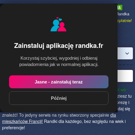
Randka.fr
to najpopularniejsza Randka
dla Polaków w Francji,
dołącz bezpłatnie!
Zainstaluj aplikację randka.fr
Zaloguj
Korzystaj szybciej, wygodniej i odbieraj
powiadomienia jak w normalnej aplikacji.
Najlepsza randka we Francji!
Jasne - zainstaluj teraz
Randka.fr to najlepszy sposób na poznanie nowych przyjaciół we
Francji!
Określ czego szukasz i skończ z samotnością! Znajdziesz tu
Później
osoby szukające miłości lub przygody, chętne na randkę, imprezę i
spotkanie na żywo! Dołącz do nas, powiedz czego szukasz i daj się
znaleźć! To jedyny serwis na rynku stworzony specjalnie
dla
mieszkańców Francji!
Randki dla każdego, bez względu na wiek i
preferencje!