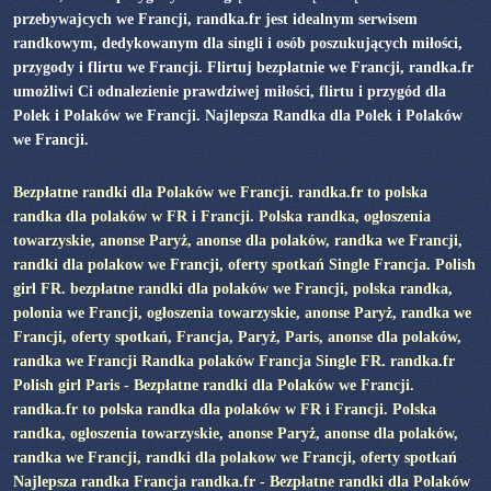
przebywajcych we Francji, randka.fr jest idealnym serwisem
randkowym, dedykowanym dla singli i osób poszukujących miłości,
przygody i flirtu we Francji. Flirtuj bezpłatnie we Francji, randka.fr
umożliwi Ci odnalezienie prawdziwej miłości, flirtu i przygód dla
Polek i Polaków we Francji. Najlepsza Randka dla Polek i Polaków
we Francji.
Bezpłatne randki dla Polaków we Francji. randka.fr to polska
randka dla polaków w FR i Francji. Polska randka, ogłoszenia
towarzyskie, anonse Paryż, anonse dla polaków, randka we Francji,
randki dla polakow we Francji, oferty spotkań Single Francja. Polish
girl FR. bezpłatne randki dla polaków we Francji, polska randka,
polonia we Francji, ogłoszenia towarzyskie, anonse Paryż, randka we
Francji, oferty spotkań, Francja, Paryż, Paris, anonse dla polaków,
randka we Francji Randka polaków Francja Single FR. randka.fr
Polish girl Paris - Bezpłatne randki dla Polaków we Francji.
randka.fr to polska randka dla polaków w FR i Francji. Polska
randka, ogłoszenia towarzyskie, anonse Paryż, anonse dla polaków,
randka we Francji, randki dla polakow we Francji, oferty spotkań
Najlepsza randka Francja randka.fr - Bezpłatne randki dla Polaków