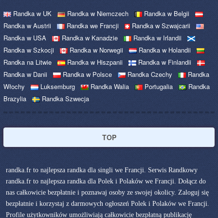
Randka w UK
Randka w Niemczech
Randka w Belgii
Randka w Austrii
Randka we Francji
Randka w Szwajcarii
Randka w USA
Randka w Kanadzie
Randka w Irlandii
Randka w Szkocji
Randka w Norwegii
Randka w Holandii
Randka na Litwie
Randka w Hiszpanii
Randka w Finlandii
Randka w Danii
Randka w Polsce
Randka Czechy
Randka
Włochy
Luksemburg
Randka Walia
Portugalia
Randka
Brazylia
Randka Szwecja
TOP
randka.fr to najlepsza randka dla singli we Francji. Serwis Randkowy
randka.fr to najlepsza randka dla Polek i Polaków we Francji. Dołącz do
nas całkowicie bezpłatnie i poznawaj osoby ze swojej okolicy. Zaloguj się
bezpłatnie i korzystaj z darmowych ogłoszeń Polek i Polaków we Francji.
Profile użytkowników umożliwiają całkowicie bezpłatną publikację