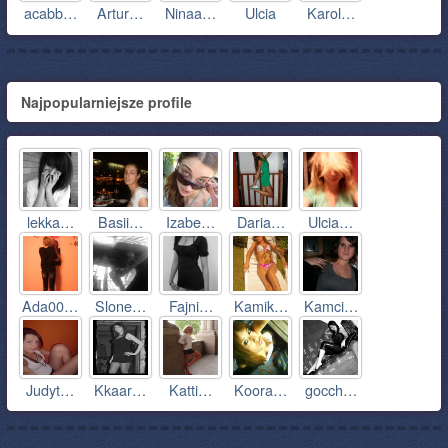
acabb…
Artur…
Ninaa…
Ulcia
Karol…
Najpopularniejsze profile
lekka…
Basii…
Izabe…
Daria…
Ulcia…
Ada00…
Slone…
Fajni…
Kamik…
Kamci…
Judyt…
Kkaar…
Katti…
Koora…
gocch…