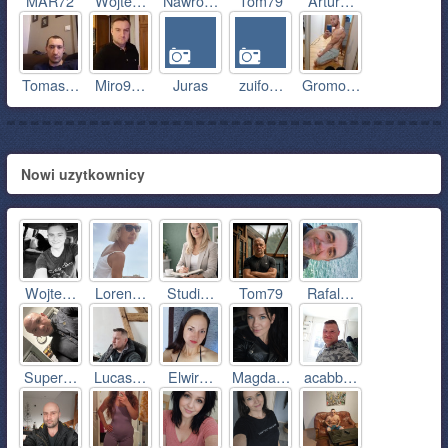
MAR72
Wojte…
Nawro…
Tom79
Artur…
Tomas…
Miro9…
Juras
zuifo…
Gromo…
Nowi uzytkownicy
Wojte…
Loren…
Studi…
Tom79
Rafal…
Super…
Lucas…
Elwir…
Magda…
acabb…