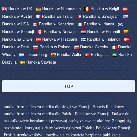
Randka w UK
Randka w Niemczech
Randka w Belgii
Randka w Austrii
Randka we Francji
Randka w Szwajcarii
Randka w USA
Randka w Kanadzie
Randka w Irlandii
Randka w Szkocji
Randka w Norwegii
Randka w Holandii
Randka na Litwie
Randka w Hiszpanii
Randka w Finlandii
Randka w Danii
Randka w Polsce
Randka Czechy
Randka
Włochy
Luksemburg
Randka Walia
Portugalia
Randka
Brazylia
Randka Szwecja
TOP
randka.fr to najlepsza randka dla singli we Francji. Serwis Randkowy
randka.fr to najlepsza randka dla Polek i Polaków we Francji. Dołącz do
nas całkowicie bezpłatnie i poznawaj osoby ze swojej okolicy. Zaloguj się
bezpłatnie i korzystaj z darmowych ogłoszeń Polek i Polaków we Francji.
Profile użytkowników umożliwiają całkowicie bezpłatną publikację