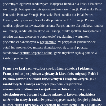
prywatnych ogłoszeń randkowych. Najlepsza Randka dla Polek i Polaków
we Francji. Najlepszy serwis społecnościowy we Francji. Pani szuka Pana,
Pan szuka Pani we Francji. Pan szuka Pani, randka dla Polaków we
Francji, oferty spotkań, Randka dla polaków w FR i Francji. Polska
randka, ogłoszenia towarzyskie, anonse Paryż, anonse dla polaków, randka
we Francji, randki dla polakow we Francji, oferty spotkań. Korzystanie z
serwisu oznacza akceptację postanowień regulaminu i warunków
prywatności określonych w
regulaminie
. W przypadku jakichkolwiek
pytań lub problemów, możesz skontaktować się z nami poprzez
całodobowe
centrum wsparcia online
, gdzie uzyskasz szybką pomoc w
każdym problemie.
Francja to kraj zachwycający swoją różnorodnością i pieknem,
Francja od lat jest jednym z głównych kierunków migracji Polek i
Polaków zarówno w celach turystycznych i krajoznawczych, jak i
zarobkowych. Francja zachwyca pięknem krajobrazów,
niesamowitym klimatem i wyjątkową architekturą. Paryż to
wielokulturowe, barwne i ciekawe miasto, w którym odnajdziesz
także wielu naszych rodaków poszukujących swojej drugiej połówki,
miłości, flirtu i przygody. Ze względu na dużą liczbę Polek i Polaków