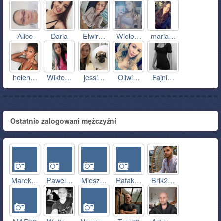
Alice
Daria
Elwir…
Wiole…
maria…
helen…
Wikto…
jessi…
Oliwi…
Fajni…
Ostatnio zalogowani mężczyźni
Marek…
Pawel…
Miesz…
Rafak…
Brik2…