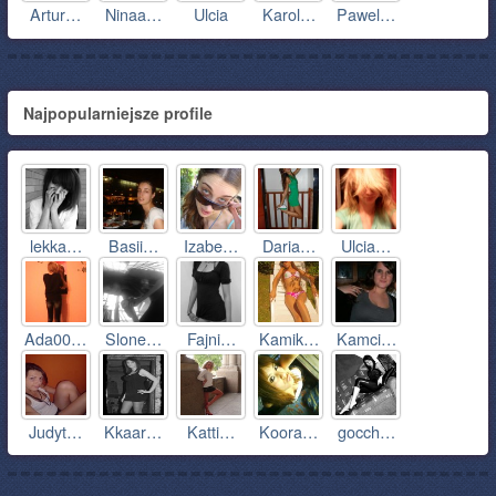
Artur…
Ninaa…
Ulcia
Karol…
Pawel…
Najpopularniejsze profile
lekka…
Basii…
Izabe…
Daria…
Ulcia…
Ada00…
Slone…
Fajni…
Kamik…
Kamci…
Judyt…
Kkaar…
Katti…
Koora…
gocch…