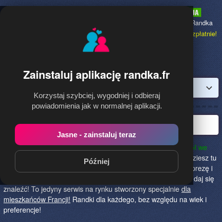
Randka.fr
to najpopularniejsza Randka
dla Polaków w Francji,
dołącz bezpłatnie!
Zainstaluj aplikację randka.fr
Zaloguj
Korzystaj szybciej, wygodniej i odbieraj
powiadomienia jak w normalnej aplikacji.
Najlepsza randka we Francji!
Jasne - zainstaluj teraz
Randka.fr to najlepszy sposób na poznanie nowych przyjaciół we
Francji!
Określ czego szukasz i skończ z samotnością! Znajdziesz tu
Później
osoby szukające miłości lub przygody, chętne na randkę, imprezę i
spotkanie na żywo! Dołącz do nas, powiedz czego szukasz i daj się
znaleźć! To jedyny serwis na rynku stworzony specjalnie
dla
mieszkańców Francji!
Randki dla każdego, bez względu na wiek i
preferencje!