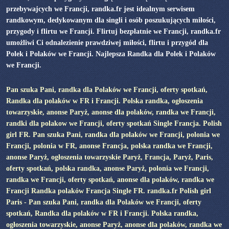
przebywajcych we Francji, randka.fr jest idealnym serwisem
randkowym, dedykowanym dla singli i osób poszukujących miłości,
przygody i flirtu we Francji. Flirtuj bezpłatnie we Francji, randka.fr
umożliwi Ci odnalezienie prawdziwej miłości, flirtu i przygód dla
Polek i Polaków we Francji. Najlepsza Randka dla Polek i Polaków
we Francji.
Pan szuka Pani, randka dla Polaków we Francji, oferty spotkań,
Randka dla polaków w FR i Francji. Polska randka, ogłoszenia
towarzyskie, anonse Paryż, anonse dla polaków, randka we Francji,
randki dla polakow we Francji, oferty spotkań Single Francja. Polish
girl FR. Pan szuka Pani, randka dla polaków we Francji, polonia we
Francji, polonia w FR, anonse Francja, polska randka we Francji,
anonse Paryż, ogłoszenia towarzyskie Paryż, Francja, Paryż, Paris,
oferty spotkań, polska randka, anonse Paryż, polonia we Francji,
randka we Francji, oferty spotkań, anonse dla polaków, randka we
Francji Randka polaków Francja Single FR. randka.fr Polish girl
Paris - Pan szuka Pani, randka dla Polaków we Francji, oferty
spotkań, Randka dla polaków w FR i Francji. Polska randka,
ogłoszenia towarzyskie, anonse Paryż, anonse dla polaków, randka we